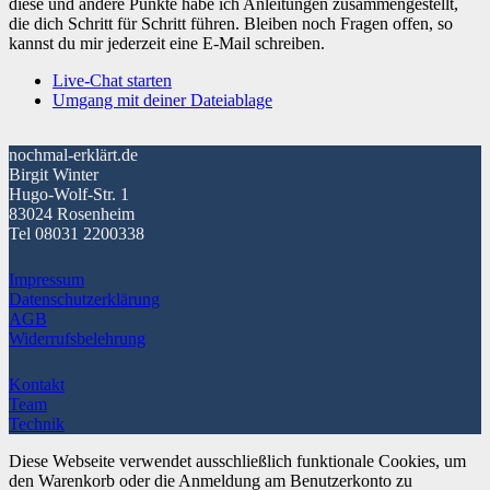
diese und andere Punkte habe ich Anleitungen zusammengestellt,
die dich Schritt für Schritt führen. Bleiben noch Fragen offen, so
kannst du mir jederzeit eine E-Mail schreiben.
Live-Chat starten
Umgang mit deiner Dateiablage
nochmal-erklärt.de
Birgit Winter
Hugo-Wolf-Str. 1
83024 Rosenheim
Tel 08031 2200338
Impressum
Datenschutzerklärung
AGB
Widerrufsbelehrung
Kontakt
Team
Technik
Diese Webseite verwendet ausschließlich funktionale Cookies, um
den Warenkorb oder die Anmeldung am Benutzerkonto zu