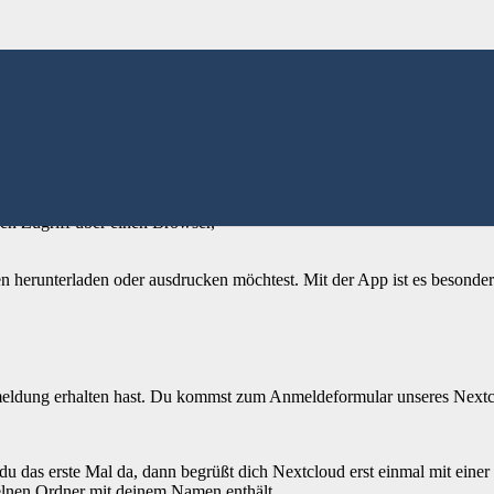
 deiner persönlichen Dateiablage gespeichert. Dort kannst du mir vor
r App für Tablet oder Smartphone möglich. Mit deiner Anmeldung bei no
en Zugriff über einen Browser,
n herunterladen oder ausdrucken möchtest. Mit der App ist es besonder
nmeldung erhalten hast. Du kommst zum Anmeldeformular unseres Nextc
du das erste Mal da, dann begrüßt dich Nextcloud erst einmal mit eine
zelnen Ordner mit deinem Namen enthält.