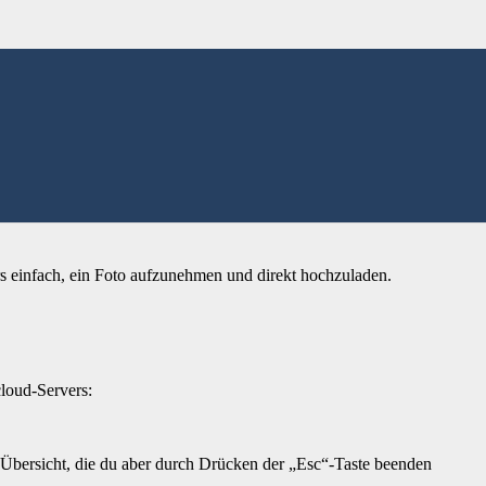
 oder während der Stunde auch Dateien und Fotos hochladen, oder
chmal-erklärt hast du für beide Wege die richtigen Zugangsdaten
s einfach, ein Foto aufzunehmen und direkt hochzuladen.
loud-Servers:
r Übersicht, die du aber durch Drücken der „Esc“-Taste beenden