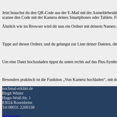
Jetzt brauchst du den QR-Code aus der E-Mail mit der Anmeldebestä
scanne den Code mit der Kamera deines Smartphones oder Tablets. Fe
Ähnlich wie im Browser wird dir nun ein Ordner mit deinem Namen 
Tippe auf diesen Ordner, und du gelangst zur Liste deiner Dateien, di
Um eine Datei hochzuladen tippst du unten rechts auf das Plus-Symb
Besonders praktisch ist die Funktion „Von Kamera hochladen“, mit d
nochmal-erklärt.de
Birgit Winter
Hugo-Wolf-Str. 1
83024 Rosenheim
Tel 08031 2200338
Impressum