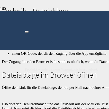
Technik – Dateiablage
Alle Dateien, an denen wir während der Stunden arbeiten, werden auf
hinterher noch einmal nachlesen, was wir erarbeitet haben.
Der Zugriff auf die Dateiablage ist mit einem Browser oder mit eine
erhalten:
einen Link, sowie einen Benutzernamen und ein Passwort für d
einen QR-Code, der dir den Zugang über die App ermöglicht.
Der Zugang über den Browser ist besonders nützlich, wenn du Dateie
Produkt
wurde deinem Warenkorb hinzugefügt.
Dateiablage im Browser öffnen
Öffne den Link für die Dateiablage, den du per Mail nach deiner A
Gib dort den Benutzernamen und das Passwort aus der Mail ein. Bist 
kannst. Nun zeigt dir Nextcloud die Dateiübersicht an, die einen ein