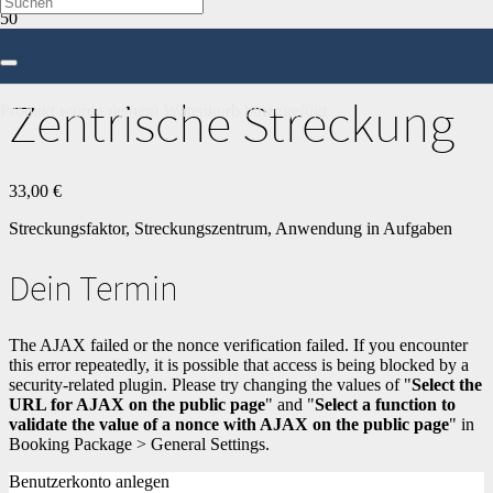
Start
/
Mathe
/
9. Klasse
/ Zentrische Streckung
Zentrische Streckung
Produkt
wurde deinem Warenkorb hinzugefügt.
33,00
€
Streckungsfaktor, Streckungszentrum, Anwendung in Aufgaben
Dein Termin
The AJAX failed or the nonce verification failed. If you encounter
this error repeatedly, it is possible that access is being blocked by a
security-related plugin. Please try changing the values of "
Select the
URL for AJAX on the public page
" and "
Select a function to
validate the value of a nonce with AJAX on the public page
" in
Booking Package > General Settings.
Benutzerkonto anlegen