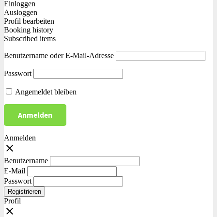
Einloggen
Ausloggen
Profil bearbeiten
Booking history
Subscribed items
Benutzername oder E-Mail-Adresse
Passwort
Angemeldet bleiben
Anmelden
close
Benutzername
E-Mail
Passwort
Registrieren
Profil
close