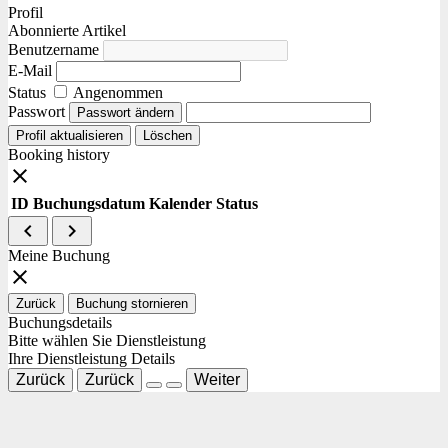
Profil
Abonnierte Artikel
Benutzername
E-Mail
Status
Angenommen
Passwort
Passwort ändern
Profil aktualisieren
Löschen
Booking history
close
ID
Buchungsdatum
Kalender
Status
navigate_before
navigate_next
Meine Buchung
close
Zurück
Buchung stornieren
Buchungsdetails
Bitte wählen Sie Dienstleistung
Ihre Dienstleistung Details
Zurück
Zurück
Weiter