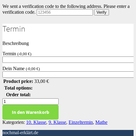
We sent a verification code to the following address.
Please enter a
verification code.
Verify
Termin
Beschreibung
Termin
(
-
0,00
€
)
Dein Name
(
-
0,00
€
)
Product price:
33,00
€
Total options:
Order total:
Zentrische
Streckung
In den Warenkorb
Menge
Kategorien:
10. Klasse
,
9. Klasse
,
Einzeltermin
,
Mathe
nochmal-erklärt.de