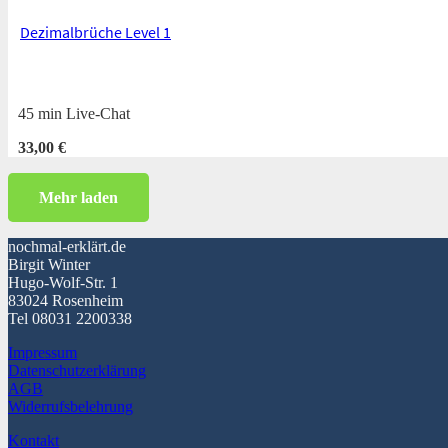
Dezimalbrüche Level 1
45 min Live-Chat
33,00
€
Mehr laden
nochmal-erklärt.de
Birgit Winter
Hugo-Wolf-Str. 1
83024 Rosenheim
Tel 08031 2200338
Impressum
Datenschutzerklärung
AGB
Widerrufsbelehrung
Kontakt