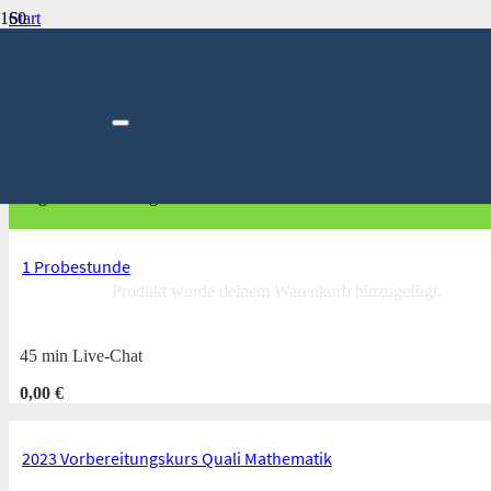
Start
Einzeltermin
Einzeltermin
Unsere Themenvorschläge werden laufend erweitert. Wenn du dein s
dir ganz besonders geht.
1 Probestunde
Produkt
wurde deinem Warenkorb hinzugefügt.
45 min Live-Chat
0,00
€
2023 Vorbereitungskurs Quali Mathematik