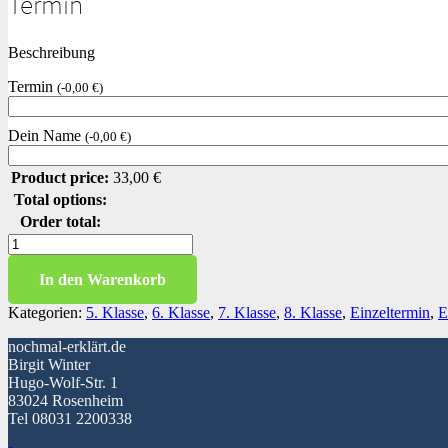
Termin
Beschreibung
Termin
(
-
0,00
€
)
Dein Name
(
-
0,00
€
)
Product price:
33,00
€
Total options:
Order total:
Adjectives
and
adverbs
In den Warenkorb
Menge
Kategorien:
5. Klasse
,
6. Klasse
,
7. Klasse
,
8. Klasse
,
Einzeltermin
,
E
nochmal-erklärt.de
Birgit Winter
Hugo-Wolf-Str. 1
83024 Rosenheim
Tel 08031 2200338