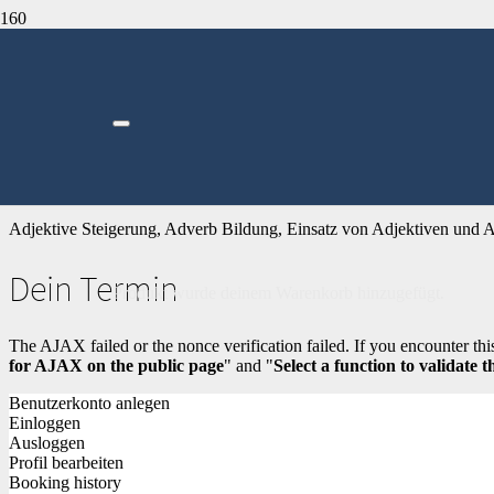
Start
/
Englisch
/
6. Klasse
/ Adjectives and adverbs
Adjectives and adverbs
33,00
€
Adjektive Steigerung, Adverb Bildung, Einsatz von Adjektiven und 
Dein Termin
Produkt
wurde deinem Warenkorb hinzugefügt.
The AJAX failed or the nonce verification failed. If you encounter this 
for AJAX on the public page
" and "
Select a function to validate
Benutzerkonto anlegen
Einloggen
Ausloggen
Profil bearbeiten
Booking history