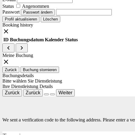
Status
Angenommen
Passwort
Passwort ändern
Profil aktualisieren
Löschen
Booking history
close
ID
Buchungsdatum
Kalender
Status
navigate_before
navigate_next
Meine Buchung
close
Zurück
Buchung stornieren
Buchungsdetails
Bitte wählen Sie Dienstleistung
Ihre Dienstleistung Details
Zurück
Zurück
Weiter
We sent a verification code to the following address.
Please enter a ve