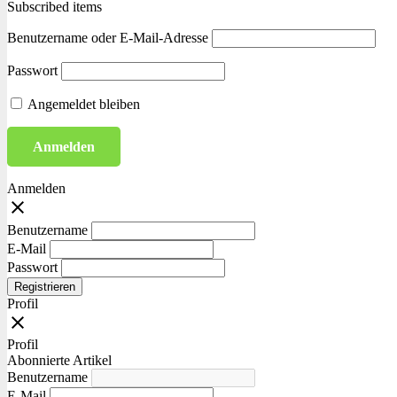
Subscribed items
Benutzername oder E-Mail-Adresse
Passwort
Angemeldet bleiben
Anmelden
close
Benutzername
E-Mail
Passwort
Registrieren
Profil
close
Profil
Abonnierte Artikel
Benutzername
E-Mail