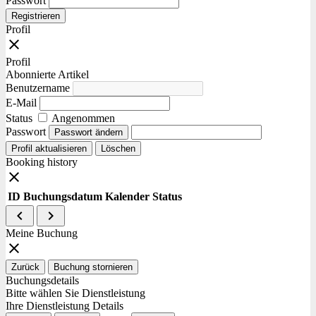
Passwort
Registrieren
Profil
close
Profil
Abonnierte Artikel
Benutzername
E-Mail
Status
Angenommen
Passwort
Passwort ändern
Profil aktualisieren
Löschen
Booking history
close
ID
Buchungsdatum
Kalender
Status
navigate_before
navigate_next
Meine Buchung
close
Zurück
Buchung stornieren
Buchungsdetails
Bitte wählen Sie Dienstleistung
Ihre Dienstleistung Details