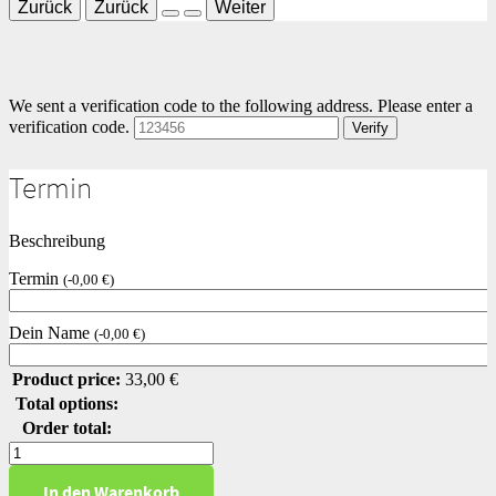
Zurück
Zurück
Weiter
We sent a verification code to the following address.
Please enter a
verification code.
Verify
Termin
Beschreibung
Termin
(
-
0,00
€
)
Dein Name
(
-
0,00
€
)
Product price:
33,00
€
Total options:
Order total:
Rechnen
mit
In den Warenkorb
Größen