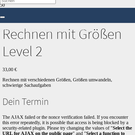
Start
/
Mathe
/
8. Klasse
/ Rechnen mit Größen Level 2
Rechnen mit Größen
Produkt
wurde deinem Warenkorb hinzugefügt.
Level 2
33,00
€
Rechnen mit verschiedenen Größen, Größen umwandeln,
schwierige Sachaufgaben
Dein Termin
The AJAX failed or the nonce verification failed. If you encounter
this error repeatedly, it is possible that access is being blocked by a
security-related plugin. Please try changing the values of "
Select the
URL for AJAX on the public page
" and "
Select a function to