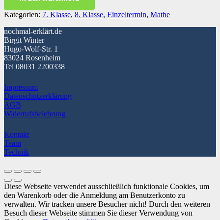
Level
Kategorien:
7. Klasse
,
8. Klasse
,
Einzeltermin
,
Mathe
2
Menge
nochmal-erklärt.de
Birgit Winter
Hugo-Wolf-Str. 1
83024 Rosenheim
Tel 08031 2200338
Impressum
Datenschutzerklärung
AGB
Widerrufsbelehrung
Kontakt
Team
Technik
Diese Webseite verwendet ausschließlich funktionale Cookies, um
den Warenkorb oder die Anmeldung am Benutzerkonto zu
verwalten. Wir tracken unsere Besucher nicht! Durch den weiteren
Besuch dieser Webseite stimmen Sie dieser Verwendung von