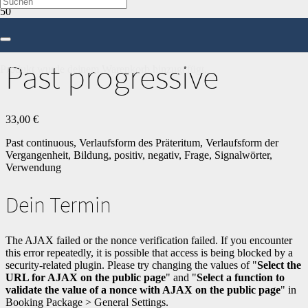
Start
/
Englisch
/
7. Klasse
/ Past progressive
Past progressive
Produkt
wurde deinem Warenkorb hinzugefügt.
33,00
€
Past continuous, Verlaufsform des Präteritum, Verlaufsform der
Vergangenheit, Bildung, positiv, negativ, Frage, Signalwörter,
Verwendung
Dein Termin
The AJAX failed or the nonce verification failed. If you encounter
this error repeatedly, it is possible that access is being blocked by a
security-related plugin. Please try changing the values of "
Select the
URL for AJAX on the public page
" and "
Select a function to
validate the value of a nonce with AJAX on the public page
" in
Booking Package > General Settings.