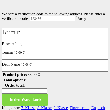
We sent a verification code to the following address.
Please enter a
verification code.
Verify
Termin
Beschreibung
Termin
(
-
0,00
€
)
Dein Name
(
-
0,00
€
)
Product price:
33,00
€
Total options:
Order total:
Past
progressive
Menge
In den Warenkorb
Kategorien:
7. Klasse
,
8. Klasse
,
9. Klasse
,
Einzeltermin
,
Englisch