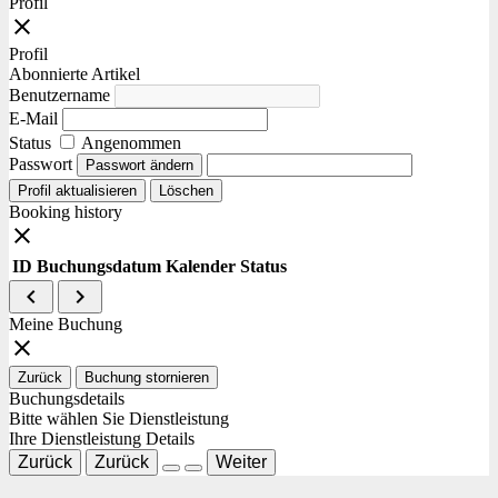
Profil
close
Profil
Abonnierte Artikel
Benutzername
E-Mail
Status
Angenommen
Passwort
Passwort ändern
Profil aktualisieren
Löschen
Booking history
close
ID
Buchungsdatum
Kalender
Status
navigate_before
navigate_next
Meine Buchung
close
Zurück
Buchung stornieren
Buchungsdetails
Bitte wählen Sie Dienstleistung
Ihre Dienstleistung Details
Zurück
Zurück
Weiter