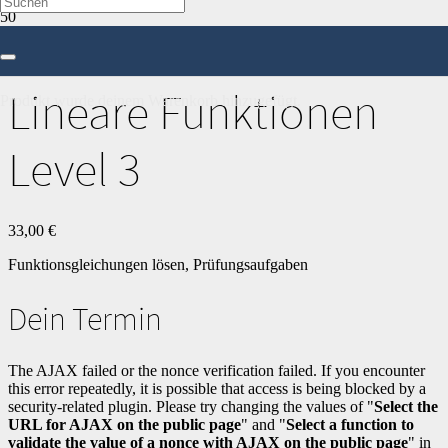
Start
/
Mathe
/
10. Klasse
/ Lineare Funktionen Level 3
Lineare Funktionen
Produkt
wurde deinem Warenkorb hinzugefügt.
Level 3
33,00
€
Funktionsgleichungen lösen, Prüfungsaufgaben
Dein Termin
The AJAX failed or the nonce verification failed. If you encounter
this error repeatedly, it is possible that access is being blocked by a
security-related plugin. Please try changing the values of "
Select the
URL for AJAX on the public page
" and "
Select a function to
validate the value of a nonce with AJAX on the public page
" in