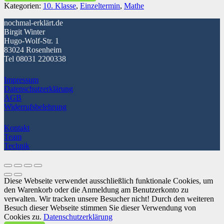
Kategorien:
10. Klasse
,
Einzeltermin
,
Mathe
Menge
nochmal-erklärt.de
Birgit Winter
Hugo-Wolf-Str. 1
83024 Rosenheim
Tel 08031 2200338
Impressum
Datenschutzerklärung
AGB
Widerrufsbelehrung
Kontakt
Team
Technik
Diese Webseite verwendet ausschließlich funktionale Cookies, um
den Warenkorb oder die Anmeldung am Benutzerkonto zu
verwalten. Wir tracken unsere Besucher nicht! Durch den weiteren
Besuch dieser Webseite stimmen Sie dieser Verwendung von
Cookies zu.
Datenschutzerklärung