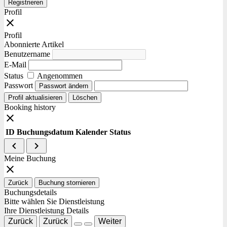
Registrieren
Profil
close
Profil
Abonnierte Artikel
Benutzername
E-Mail
Status
Angenommen
Passwort
Passwort ändern
Profil aktualisieren
Löschen
Booking history
close
ID
Buchungsdatum
Kalender
Status
navigate_before
navigate_next
Meine Buchung
close
Zurück
Buchung stornieren
Buchungsdetails
Bitte wählen Sie Dienstleistung
Ihre Dienstleistung Details
Zurück
Zurück
Weiter