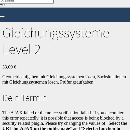
Start
/
Mathe
/
10. Klasse
/ Gleichungssysteme Level 2
Gleichungssysteme
Produkt
wurde deinem Warenkorb hinzugefügt.
Level 2
33,00
€
Geometrieaufgaben mit Gleichungssystemen lösen, Sachsituationen
mit Gleichungssystemen lösen, Prüfungsaufgaben
Dein Termin
The AJAX failed or the nonce verification failed. If you encounter
this error repeatedly, it is possible that access is being blocked by a
security-related plugin. Please try changing the values of "
Select the
URL for AJAX on the public page
" and "
Select a function to