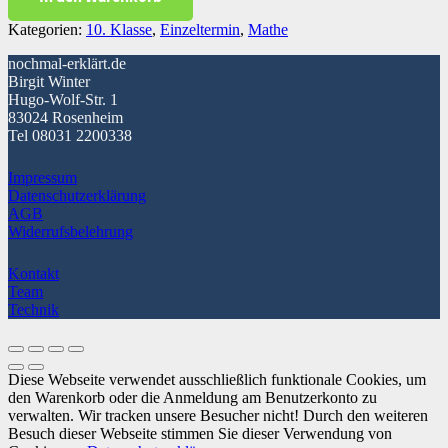
Menge
Kategorien:
10. Klasse
,
Einzeltermin
,
Mathe
nochmal-erklärt.de
Birgit Winter
Hugo-Wolf-Str. 1
83024 Rosenheim
Tel 08031 2200338
Impressum
Datenschutzerklärung
AGB
Widerrufsbelehrung
Kontakt
Team
Technik
Diese Webseite verwendet ausschließlich funktionale Cookies, um
den Warenkorb oder die Anmeldung am Benutzerkonto zu
verwalten. Wir tracken unsere Besucher nicht! Durch den weiteren
Besuch dieser Webseite stimmen Sie dieser Verwendung von