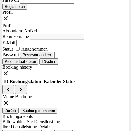
Passwort
Registrieren
Profil
close
Profil
Abonnierte Artikel
Benutzername
E-Mail
Status
Angenommen
Passwort
Passwort ändern
Profil aktualisieren
Löschen
Booking history
close
ID
Buchungsdatum
Kalender
Status
navigate_before
navigate_next
Meine Buchung
close
Zurück
Buchung stornieren
Buchungsdetails
Bitte wählen Sie Dienstleistung
Ihre Dienstleistung Details