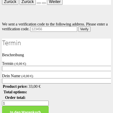
Zurück
Zurück
Weiter
We sent a verification code to the following address.
Please enter a
verification code.
Verify
Termin
Beschreibung
Termin
(
-
0,00
€
)
Dein Name
(
-
0,00
€
)
Product price:
33,00
€
Total options:
Order total:
Gleichungssysteme
Level
In den Warenkorb
2