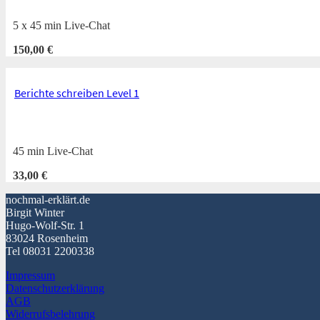
5 x 45 min Live-Chat
150,00
€
Berichte schreiben Level 1
45 min Live-Chat
33,00
€
nochmal-erklärt.de
Birgit Winter
Hugo-Wolf-Str. 1
83024 Rosenheim
Tel 08031 2200338
Impressum
Datenschutzerklärung
AGB
Widerrufsbelehrung