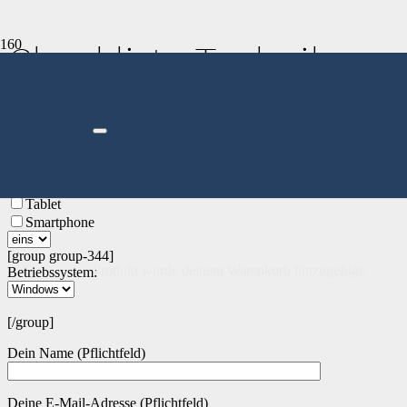
Checkliste Technik
Ich setze folgende Geräte ein (mehrere Antworten sind möglich):
Desktop-Computer
Notebook
Tablet
Smartphone
[group group-344]
Produkt
wurde deinem Warenkorb hinzugefügt.
Betriebssystem:
[/group]
Dein Name (Pflichtfeld)
Deine E-Mail-Adresse (Pflichtfeld)