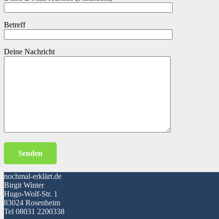
Betreff
Deine Nachricht
nochmal-erklärt.de
Birgit Winter
Hugo-Wolf-Str. 1
83024 Rosenheim
Tel 08031 2200338